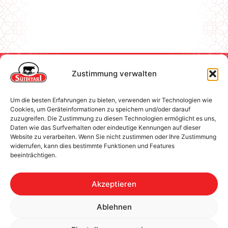
Zustimmung verwalten
Kontakt Form
Gesellschaftliche
Um die besten Erfahrungen zu bieten, verwenden wir Technologien wie
Verantwortung
Cookies, um Geräteinformationen zu speichern und/oder darauf
zuzugreifen. Die Zustimmung zu diesen Technologien ermöglicht es uns,
Daten wie das Surfverhalten oder eindeutige Kennungen auf dieser
Impressum
Folge uns!
Website zu verarbeiten. Wenn Sie nicht zustimmen oder Ihre Zustimmung
Cookie-Richtlinie
widerrufen, kann dies bestimmte Funktionen und Features
beeinträchtigen.
Datenschutzerklärung
Akzeptieren
Sütdiyarı ist Teil der
NORDEX FOOD
Gruppe.
Ablehnen