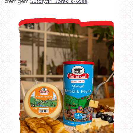
cremigem
Sütdiyarı Böreklik-Käse
.